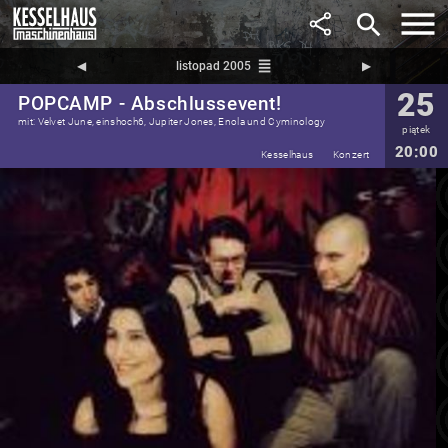
search
reorder
◀︎
listopad 2005
▶︎
25
POPCAMP - Abschlussevent!
mit: Velvet June, einshoch6, Jupiter Jones, Enola und Cyminology
piątek
20:00
Kesselhaus
Konzert