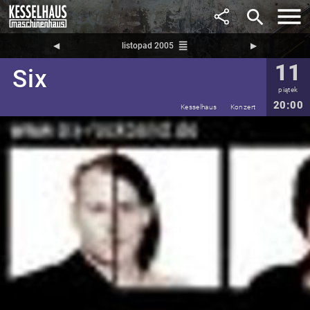
search
reorder
◀︎
listopad 2005
▶︎
11
Six
piątek
20:00
Kesselhaus
Konzert