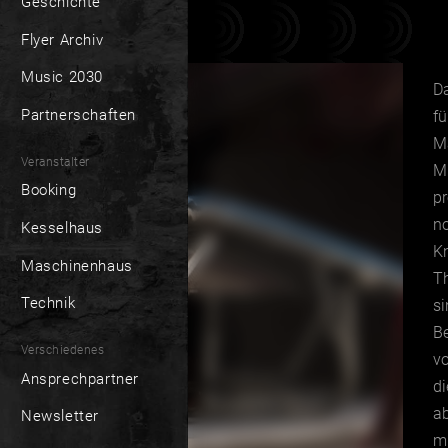
Geschichte
Flyer Archiv
Music 2030
Da
Partnerschaften
fü
Ma
Veranstalter
Mi
Booking
p
no
Kesselhaus
Kn
Maschinenhaus
T
Technik
si
Be
Verschiedenes
vo
Ansprechpartner
di
a
Newsletter
mi