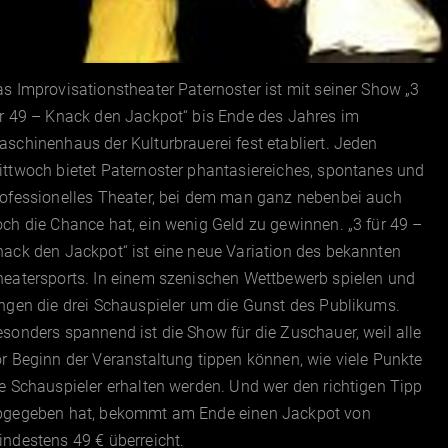
s Improvisationstheater Paternoster ist mit seiner Show „3
r 49 – Knack den Jackpot“ bis Ende des Jahres im
schinenhaus der Kulturbrauerei fest etabliert. Jeden
ttwoch bietet Paternoster phantasiereiches, spontanes und
rofessionelles Theater, bei dem man ganz nebenbei auch
ch die Chance hat, ein wenig Geld zu gewinnen. „3 für 49 –
ack den Jackpot“ ist eine neue Variation des bekannten
heatersports. In einem szenischen Wettbewerb spielen und
ngen die drei Schauspieler um die Gunst des Publikums.
sonders spannend ist die Show für die Zuschauer, weil alle
r Beginn der Veranstaltung tippen können, wie viele Punkte
e Schauspieler erhalten werden. Und wer den richtigen Tipp
bgegeben hat, bekommt am Ende einen Jackpot von
ndestens 49 € überreicht.