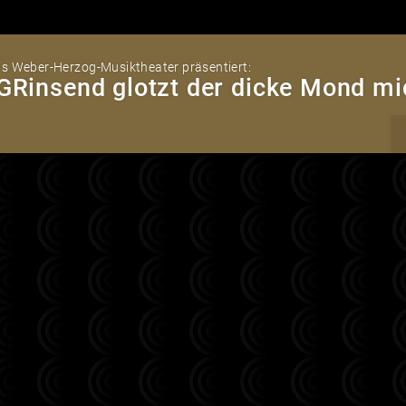
s Weber-Herzog-Musiktheater präsentiert:
GRinsend glotzt der dicke Mond mi