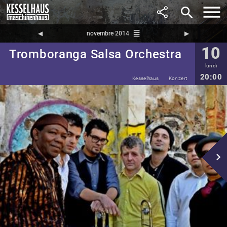
search
reorder
◀︎
novembre 2014
▶︎
10
Tromboranga Salsa Orchestra
lundi
20:00
Kesselhaus
Konzert
navigate_next