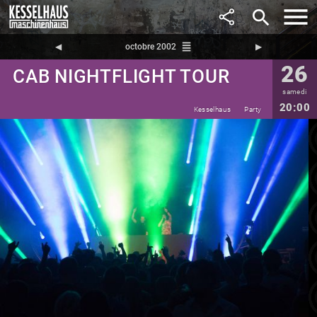
search
reorder
◀︎
octobre 2002
▶︎
26
CAB NIGHTFLIGHT TOUR
samedi
20:00
Kesselhaus
Party