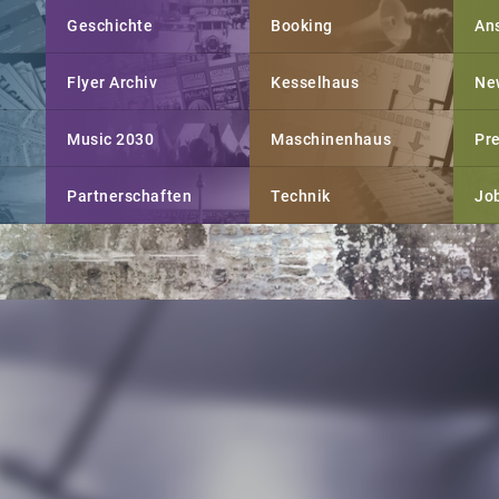
Geschichte
Booking
An
Flyer Archiv
Kesselhaus
Ne
Music 2030
Maschinenhaus
Pr
Partnerschaften
Technik
Jo