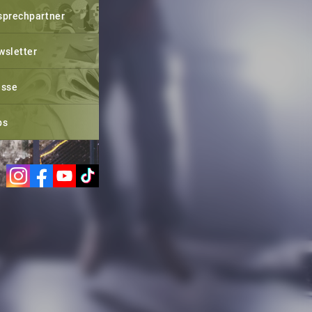
sprechpartner
wsletter
esse
bs